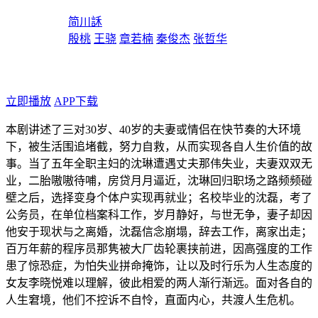
导演：
简川訸
主演：
殷桃
王骁
章若楠
秦俊杰
张哲华
年代：2024
点个广告支持下吧！
立即播放
APP下载
本剧讲述了三对30岁、40岁的夫妻或情侣在快节奏的大环境
下，被生活围追堵截，努力自救，从而实现各自人生价值的故
事。当了五年全职主妇的沈琳遭遇丈夫那伟失业，夫妻双双无
业，二胎嗷嗷待哺，房贷月月逼近，沈琳回归职场之路频频碰
壁之后，选择变身个体户实现再就业；名校毕业的沈磊，考了
公务员，在单位档案科工作，岁月静好，与世无争，妻子却因
他安于现状与之离婚，沈磊信念崩塌，辞去工作，离家出走；
百万年薪的程序员那隽被大厂齿轮裹挟前进，因高强度的工作
患了惊恐症，为怕失业拼命掩饰，让以及时行乐为人生态度的
女友李晓悦难以理解，彼此相爱的两人渐行渐远。面对各自的
人生窘境，他们不控诉不自怜，直面内心，共渡人生危机。