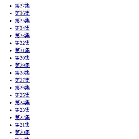
第37集
第36集
第35集
第34集
第33集
第32集
第31集
第30集
第29集
第28集
第27集
第26集
第25集
第24集
第23集
第22集
第21集
第20集