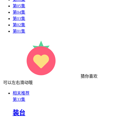
第05集
第04集
第03集
第02集
第01集
猜你喜欢
可以左右滑动哦
相关推荐
第33集
装台