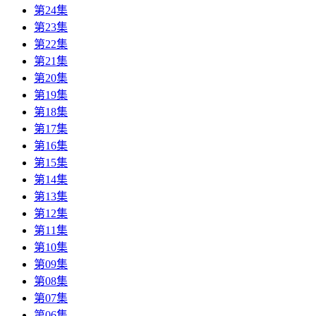
第24集
第23集
第22集
第21集
第20集
第19集
第18集
第17集
第16集
第15集
第14集
第13集
第12集
第11集
第10集
第09集
第08集
第07集
第06集