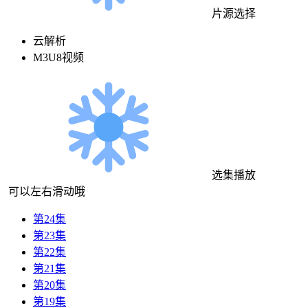
片源选择
云解析
M3U8视频
选集播放
可以左右滑动哦
第24集
第23集
第22集
第21集
第20集
第19集