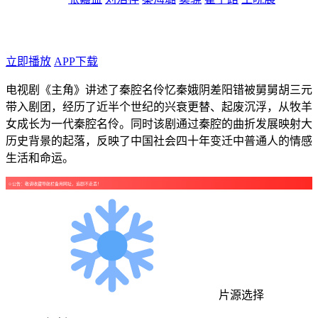
年代：2026
点个广告支持下吧！
立即播放
APP下载
电视剧《主角》讲述了秦腔名伶忆秦娥阴差阳错被舅舅胡三元
带入剧团，经历了近半个世纪的兴衰更替、起废沉浮，从牧羊
女成长为一代秦腔名伶。同时该剧通过秦腔的曲折发展映射大
历史背景的起落，反映了中国社会四十年变迁中普通人的情感
生活和命运。
☺公告：敬请收藏导航栏备用网址，追剧不走丢！
片源选择