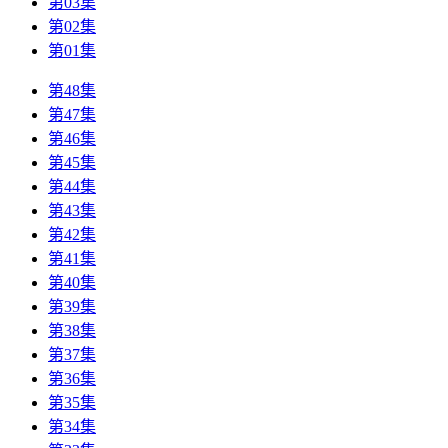
第03集
第02集
第01集
第48集
第47集
第46集
第45集
第44集
第43集
第42集
第41集
第40集
第39集
第38集
第37集
第36集
第35集
第34集