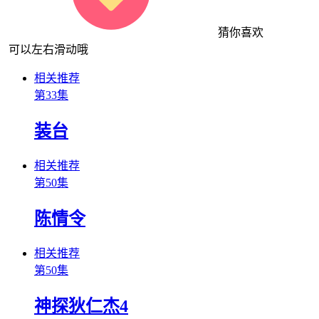
猜你喜欢
可以左右滑动哦
相关推荐
第33集
装台
相关推荐
第50集
陈情令
相关推荐
第50集
神探狄仁杰4