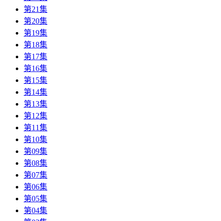
第21集
第20集
第19集
第18集
第17集
第16集
第15集
第14集
第13集
第12集
第11集
第10集
第09集
第08集
第07集
第06集
第05集
第04集