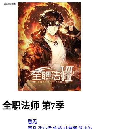
全职法师 第7季
全职法师 第7季
导演：
暂无
主演：
莫凡
张小侯
柳茹
叶梦婀
苏小洛