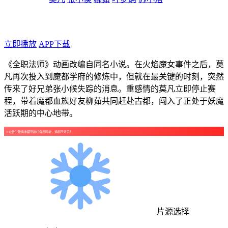
年代：2026
点个广告支持下吧！
立即播放
APP下载
《全职法师》动画改编自同名小说。在火焰魔女事件之后，莫
凡再次投入到魔都学府的修炼中，但就在最关键的时刻，突然
传来了好兄弟张小候失踪的消息。重感情的莫凡立即停止赛
程，带着魔都血族好友柳茹共同赶赴古都，闯入了正处于妖魔
活跃期的中心地带。
☺公告：敬请收藏导航栏备用网址，追剧不走丢！
片源选择