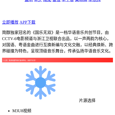
年代：2026
点个广告支持下吧！
立即播放
APP下载
简醇独家冠名的《国乐无双》是一档华语音乐共创节目，由
CCTV-6电影频道与浙江卫视联合出品，以一声两韵为核心，
对国语、粤语金曲进行互换新编与文化交融，以经典焕新、跨
界碰撞为特色，呈现顶级音乐舞台，传承弘扬华语音乐文化。
☺公告：敬请收藏导航栏备用网址，追剧不走丢！
片源选择
M3U8视频