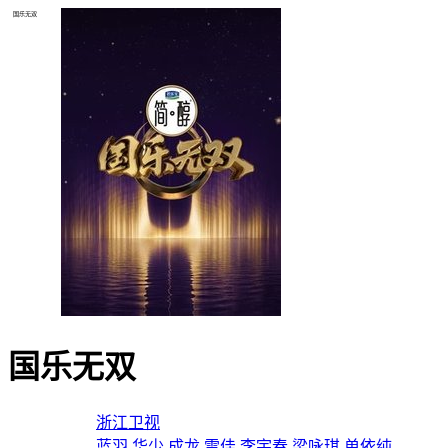
国乐无双
国乐无双
导演：
浙江卫视
主演：
蓝羽
华少
成龙
雷佳
李宇春
梁咏琪
单依纯