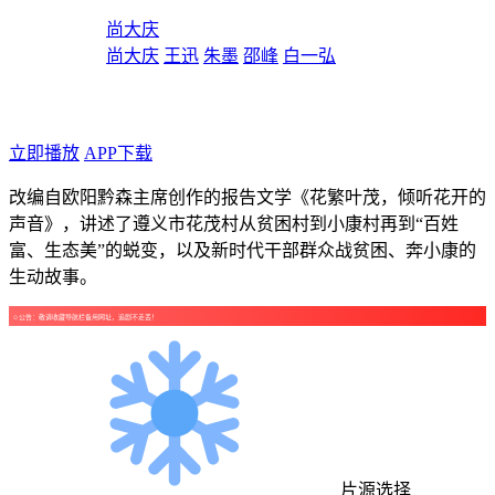
导演：
尚大庆
主演：
尚大庆
王迅
朱墨
邵峰
白一弘
年代：2020
点个广告支持下吧！
立即播放
APP下载
改编自欧阳黔森主席创作的报告文学《花繁叶茂，倾听花开的
声音》，讲述了遵义市花茂村从贫困村到小康村再到“百姓
富、生态美”的蜕变，以及新时代干部群众战贫困、奔小康的
生动故事。
☺公告：敬请收藏导航栏备用网址，追剧不走丢！
片源选择