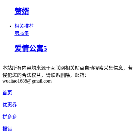
赘婿
相关推荐
第36集
爱情公寓5
本站所有内容均来源于互联网相关站点自动搜索采集信息，若
侵犯您的合法权益，请联系删除，邮箱：
wuaitao1688@gmail.com
首页
优惠券
拼多多
报错