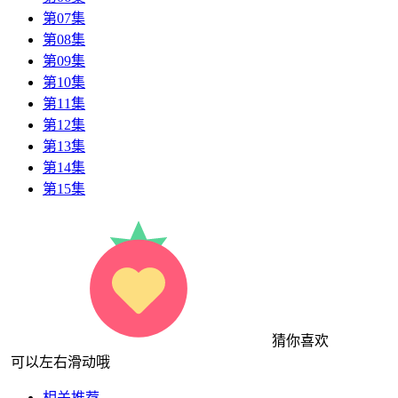
第07集
第08集
第09集
第10集
第11集
第12集
第13集
第14集
第15集
猜你喜欢
可以左右滑动哦
相关推荐