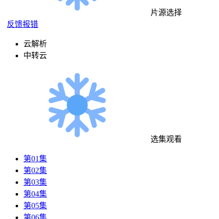
片源选择
反馈报错
云解析
中转云
选集观看
第01集
第02集
第03集
第04集
第05集
第06集