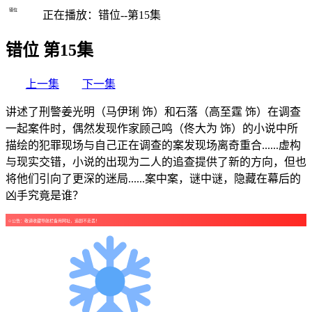
错位
正在播放：错位--第15集
错位 第15集
上一集
下一集
讲述了刑警姜光明（马伊琍 饰）和石落（高至霆 饰）在调查
一起案件时，偶然发现作家顾己鸣（佟大为 饰）的小说中所
描绘的犯罪现场与自己正在调查的案发现场离奇重合......虚构
与现实交错，小说的出现为二人的追查提供了新的方向，但也
将他们引向了更深的迷局......案中案，谜中谜，隐藏在幕后的
凶手究竟是谁？
☺公告：敬请收藏导航栏备用网址，追剧不走丢！